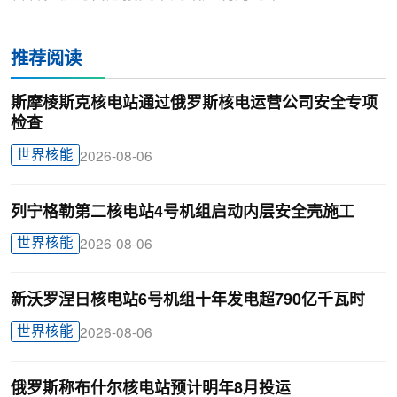
推荐阅读
斯摩棱斯克核电站通过俄罗斯核电运营公司安全专项
检查
世界核能
2026-08-06
列宁格勒第二核电站4号机组启动内层安全壳施工
世界核能
2026-08-06
新沃罗涅日核电站6号机组十年发电超790亿千瓦时
世界核能
2026-08-06
俄罗斯称布什尔核电站预计明年8月投运